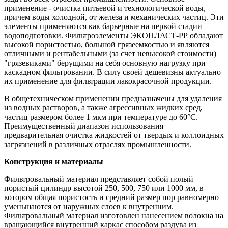
применение - очистка питьевой и технологической воды,
причем воды холодной, от железа и механических частиц. Эти
элементы применяются как барьерные на первой стадии
водоподготовки. Фильтроэлементы ЭКОПЛАСТ-РР обладают
высокой пористостью, большой грязеемкостью и являются
отличными и рентабельными (за счет невысокой стоимости)
"грязевиками" берущими на себя основную нагрузку при
каскадном фильтровании. В силу своей дешевизны актуально
их применение для фильтрации лакокрасочной продукции.
В общетехническом применении предназначены для удаления
из водных растворов, а также агрессивных жидких сред,
частиц размером более 1 мкм при температуре до 60°С.
Преимущественный диапазон использования –
предварительная очистка жидкостей от твердых и коллоидных
загрязнений в различных отраслях промышленности.
Конструкция и материалы
Фильтровальный материал представляет собой полый
пористый цилиндр высотой 250, 500, 750 или 1000 мм, в
котором общая пористость и средний размер пор равномерно
уменьшаются от наружных слоев к внутренним.
Фильтровальный материал изготовлен нанесением волокна на
вращающийся внутренний каркас способом раздува из